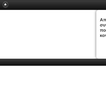
Απ
συ
πο
κο